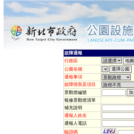
故障通報
行政區
公園名稱
通報事項
故障情形及項目
景觀燈編號
報修景觀燈清單
補充說明
通報人姓名
通報人電話
驗證碼